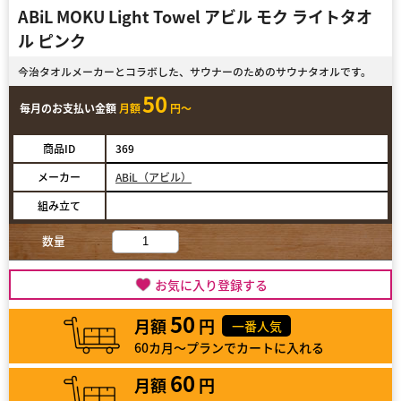
ABiL MOKU Light Towel アビル モク ライトタオ
ル ピンク
今治タオルメーカーとコラボした、サウナーのためのサウナタオルです。
50
毎月のお支払い金額
月額
円～
商品ID
369
メーカー
ABiL（アビル）
組み立て
数量
お気に入り登録する
50
月額
円
一番人気
60カ月～プランでカートに入れる
60
月額
円