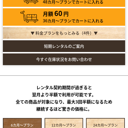
48カ月～プランでカートに入れる
60
月額
円
36カ月～プランでカートに入れる
▼ 料金プランをもっとみる（
4
件）▼
短期レンタルのご案内
今すぐ在庫状況をお問い合わせ
レンタル契約期間が過ぎると
翌月より半額で利用が可能です。
全ての商品が対象になり、最大3回半額になるため
継続するほど驚きの価格に。
6カ月～プラン
12カ月～プラン
24カ月～プラン