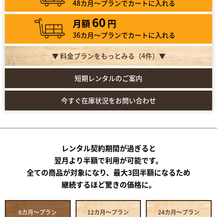
48カ月～プランでカートに入れる
60
月額
円
36カ月～プランでカートに入れる
▼ 料金プランをもっとみる（
4
件）▼
短期レンタルのご案内
今すぐ在庫状況をお問い合わせ
レンタル契約期間が過ぎると
翌月より半額で利用が可能です。
全ての商品が対象になり、最大3回半額になるため
継続するほど驚きの価格に。
6カ月～プラン
12カ月～プラン
24カ月～プラン