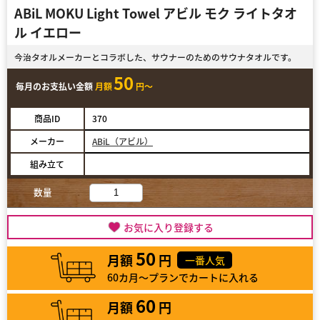
ABiL MOKU Light Towel アビル モク ライトタオ
ル イエロー
今治タオルメーカーとコラボした、サウナーのためのサウナタオルです。
50
毎月のお支払い金額
月額
円～
商品ID
370
メーカー
ABiL（アビル）
組み立て
数量
お気に入り登録する
50
月額
円
一番人気
60カ月～プランでカートに入れる
60
月額
円