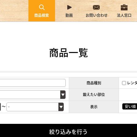
商品検索
動画
お問い合わせ
法人窓口
商品一覧
商品種別
レン
鍛えたい部位
～
安い順
表示
絞り込みを行う