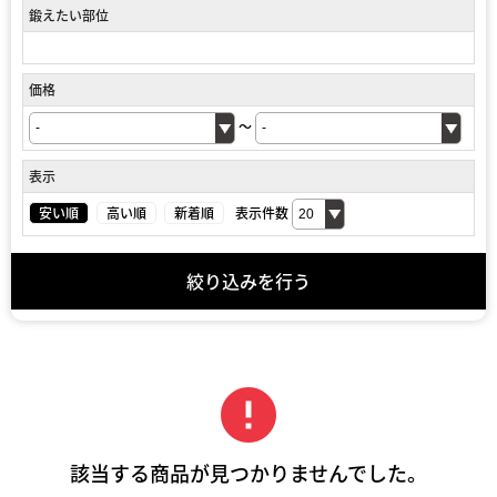
鍛えたい部位
価格
～
表示
安い順
高い順
新着順
表示件数
絞り込みを行う
error
該当する商品が見つかりませんでした。