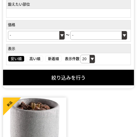
鍛えたい部位
価格
～
表示
安い順
高い順
新着順
表示件数
絞り込みを行う
新品