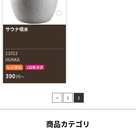
サウナ噴水
11012
HUKKA
レンタル
2段階決済
390
円～
<
1
2
商品カテゴリ