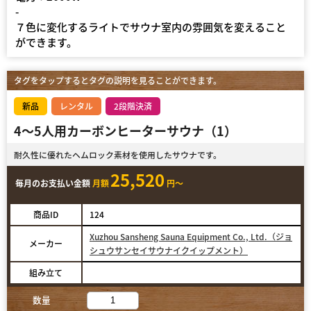
-
７色に変化するライトでサウナ室内の雰囲気を変えること
ができます。
タグをタップするとタグの説明を見ることができます。
新品
レンタル
2段階決済
4〜5人用カーボンヒーターサウナ（1）
耐久性に優れたヘムロック素材を使用したサウナです。
25,520
毎月のお支払い金額
月額
円～
商品ID
124
Xuzhou Sansheng Sauna Equipment Co., Ltd.（ジョ
メーカー
シュウサンセイサウナイクイップメント）
組み立て
数量