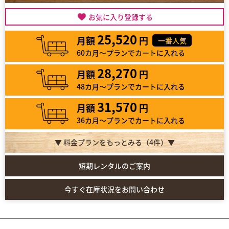
お気に入り登録する
25,520
月額
円
一番人気
60カ月～プランでカートに入れる
28,270
月額
円
48カ月～プランでカートに入れる
31,570
月額
円
36カ月～プランでカートに入れる
▼ 料金プランをもっとみる（
4
件）▼
短期レンタルのご案内
今すぐ在庫状況をお問い合わせ