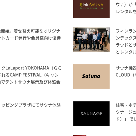
ウナ）が「
レンタル
業開始。着せ替え可能なオリジナ
フィンラン
ットカード発行や会員様向け優待
ンデック
ラウドと
とレンタ
aLaport YOKOHAMA（らら
サウナ機器
るCAMP FESTIVAL（キャン
CLOUD
内でテントサウナ展示及び体験会
ョッピングプラザにてサウナ体験
住宅・ホテ
ウナージュ
ド）」 で