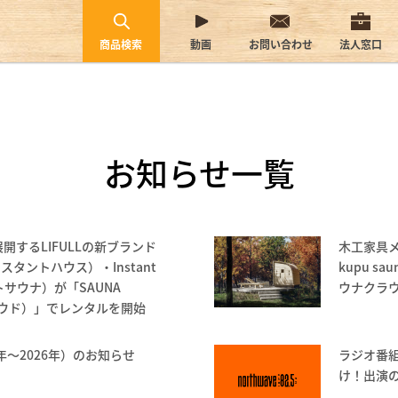
商品検索
動画
お問い合わせ
法人窓口
お知らせ一覧
開するLIFULLの新ブランド
木工家具
（インスタントハウス）・Instant
kupu s
トサウナ）が「SAUNA
ウナクラ
ラウド）」でレンタルを開始
年〜2026年）のお知らせ
ラジオ番組
け！出演