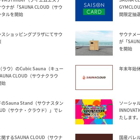
ナが「SAUNA CLOUD（サウ
GYMCL
ンタルを開始
間限定抽
ンスショッピングプラザにてサウ
サウナメー
催
が「SAU
を開始
ラウ）のCubic Sauna（キュー
年末年始休
UNA CLOUD（サウナクラウ
開始
Sauna Stand（サウナスタン
ソーシャル
LOUD（サウナ・クラウド）」でレ
INNOVA
たします
するSAUNA CLOUD（サウナ
国産バレル