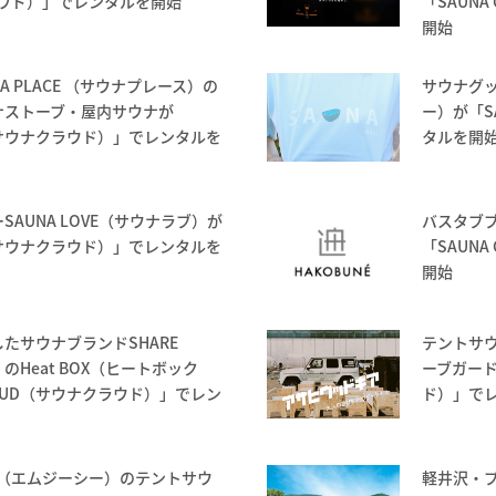
ラウド）」でレンタルを開始
「SAUN
開始
A PLACE （サウナプレース）の
サウナグッ
ナストーブ・屋内サウナが
ー）が「S
D（サウナクラウド）」でレンタルを
タルを開
AUNA LOVE（サウナラブ）が
バスタブブ
D（サウナクラウド）」でレンタルを
「SAUN
開始
たサウナブランドSHARE
テントサ
のHeat BOX（ヒートボック
ーブガード
LOUD（サウナクラウド）」でレン
ド）」で
 （エムジーシー）のテントサウ
軽井沢・