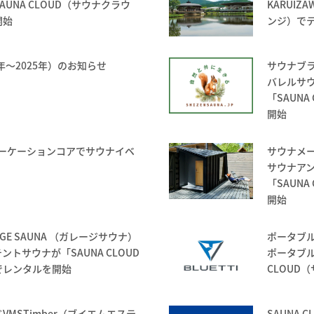
UNA CLOUD（サウナクラウ
KARUIZ
開始
ンジ）で
年〜2025年）のお知らせ
サウナブラ
バレルサ
「SAUN
開始
ワーケーションコアでサウナイベ
サウナメーカ
サウナア
「SAUN
開始
GE SAUNA （ガレージサウナ）
ポータブル
トサウナが「SAUNA CLOUD
ポータブル
でレンタルを開始
CLOUD
MSTimber（ブイエムエステ
SAUNA