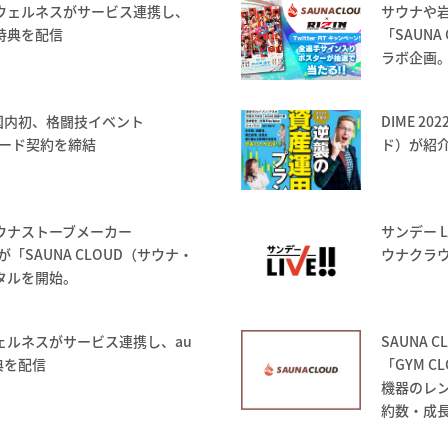
ウェルネスがサービス連携し、
サウナや
特典を配信
「SAUNA
ラボ企画
国内初、格闘技イベント
DIME 2
サード契約を締結
ド）が紹
サウナストーブメーカー
サンデー L
が「SAUNA CLOUD（サウナ・
ウナクラ
タルを開始。
ェルネスがサービス連携し、au
SAUNA
典を配信
「GYM 
機器のレ
約数・成