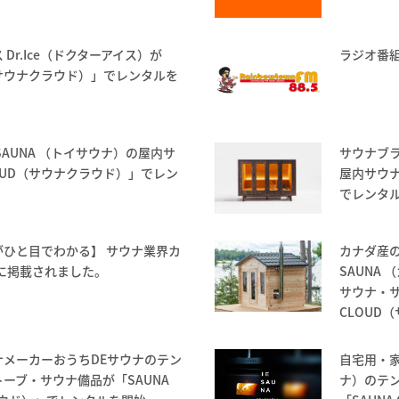
Dr.Ice（ドクターアイス）が
ラジオ番組（
D（サウナクラウド）」でレンタルを
SAUNA （トイサウナ）の屋内サ
サウナブラ
LOUD（サウナクラウド）」でレン
屋内サウナ
でレンタ
ひと目でわかる】 サウナ業界カ
カナダ産の
版に掲載されました。
SAUNA
サウナ・サ
CLOUD
メーカーおうちDEサウナのテン
自宅用・家
ーブ・サウナ備品が「SAUNA
ナ）のテ