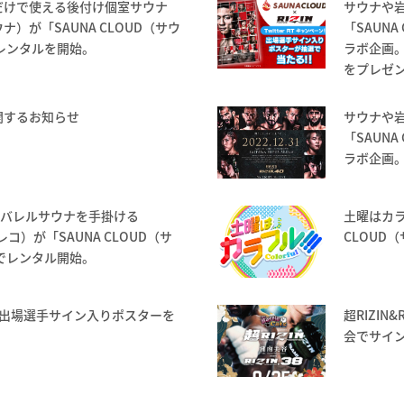
だけで使える後付け個室サウナ
サウナや
ウナ）が「SAUNA CLOUD（サウ
「SAUNA
レンタルを開始。
ラボ企画。
をプレゼ
関するお知らせ
サウナや
「SAUNA
ラボ企画。
たバレルサウナを手掛ける
土曜はカラ
レコ）が「SAUNA CLOUD（サ
CLOUD
でレンタル開始。
画。出場選手サイン入りポスターを
超RIZIN
。
会でサイ