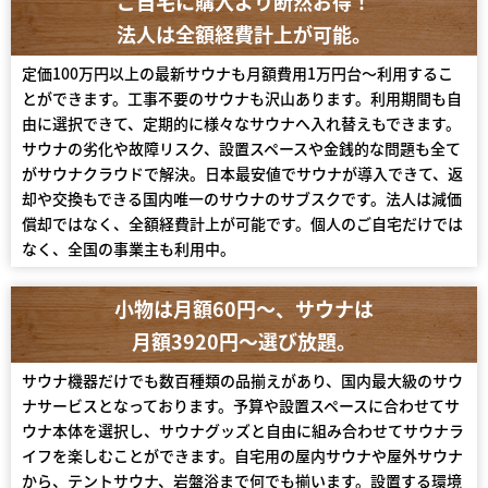
ご自宅に購入より断然お得！
法人は全額経費計上が可能。
定価100万円以上の最新サウナも月額費用1万円台〜利用するこ
とができます。工事不要のサウナも沢山あります。利用期間も自
由に選択できて、定期的に様々なサウナへ入れ替えもできます。
サウナの劣化や故障リスク、設置スペースや金銭的な問題も全て
がサウナクラウドで解決。日本最安値でサウナが導入できて、返
却や交換もできる国内唯一のサウナのサブスクです。法人は減価
償却ではなく、全額経費計上が可能です。個人のご自宅だけでは
なく、全国の事業主も利用中。
小物は月額60円〜、サウナは
月額3920円～選び放題。
サウナ機器だけでも数百種類の品揃えがあり、国内最大級のサウ
ナサービスとなっております。予算や設置スペースに合わせてサ
ウナ本体を選択し、サウナグッズと自由に組み合わせてサウナラ
イフを楽しむことができます。自宅用の屋内サウナや屋外サウナ
から、テントサウナ、岩盤浴まで何でも揃います。設置する環境