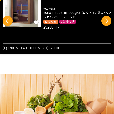
WG-4018
ROEWE INDUSTRIAL CO.,Ltd（ロウィ インダストリア
ル カンパニー リミテッド）
レンタル
2段階決済
29260
円～
(L)1200×（W）1000×（H）2000