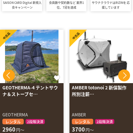
SAISON CARD Digital 新規入
会員数や契約数など 業界1
サウナクラウドはRIZINを 応
会キャンペーン
位、7冠を達成
援しています
中古品
中古品
AMBER totonoi 2 新保製作
AMBER totonoi 2 ホンマ製
所別注薪…
作所製 …
AMBER
AMBER
レンタル
レンタル
2段階決済
2段階決済
3700
3700
円～
円～