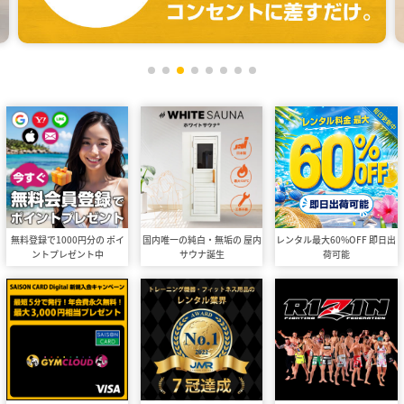
無料登録で1000円分の ポイ
国内唯一の純白・無垢の 屋内
レンタル最大60%OFF 即日出
ントプレゼント中
サウナ誕生
荷可能