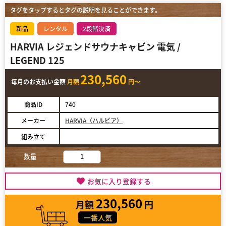
タグをタップするとタグの説明を見ることができます。
新品
レンタル
2段階決済
HARVIA レジェンドサウナキャビン 電気 /
LEGEND 125
230,560
毎月のお支払い金額
月額
円～
商品ID
740
メーカー
HARVIA（ハルビア）
組み立て
数量
お気に入り登録する
230,560
月額
円
一番人気