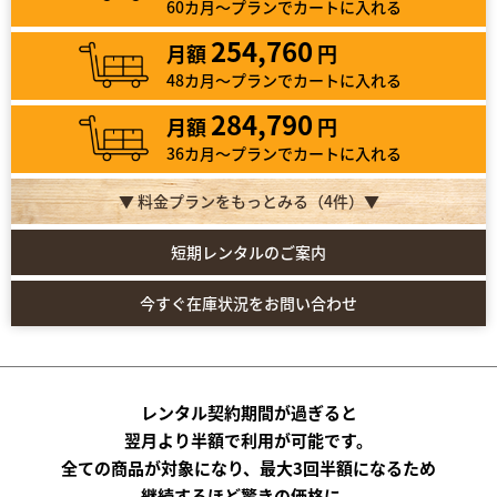
60カ月～プランでカートに入れる
254,760
月額
円
48カ月～プランでカートに入れる
284,790
月額
円
36カ月～プランでカートに入れる
▼ 料金プランをもっとみる（
4
件）▼
短期レンタルのご案内
今すぐ在庫状況をお問い合わせ
レンタル契約期間が過ぎると
翌月より半額で利用が可能です。
全ての商品が対象になり、最大3回半額になるため
継続するほど驚きの価格に。