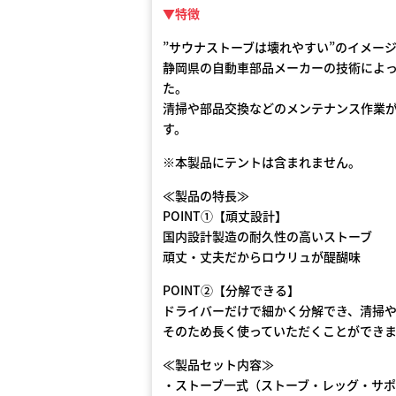
▼特徴
”サウナストーブは壊れやすい”のイメー
静岡県の自動車部品メーカーの技術によ
た。
清掃や部品交換などのメンテナンス作業
す。
※本製品にテントは含まれません。
≪製品の特長≫
POINT①【頑丈設計】
国内設計製造の耐久性の高いストーブ
頑丈・丈夫だからロウリュが醍醐味
POINT②【分解できる】
ドライバーだけで細かく分解でき、清掃
そのため長く使っていただくことができ
≪製品セット内容≫
・ストーブ一式（ストーブ・レッグ・サ