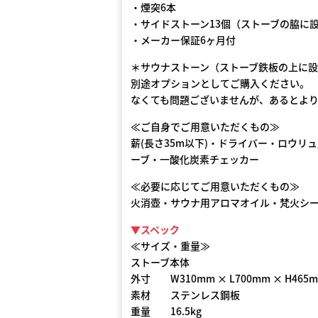
・煙突6本
・サイドストーン13個（ストーブの脇に
・メーカー保証6ヶ月付
＊サウナストーン（ストーブ鉄板の上に
別途オプションとしてご購入ください。
なくても問題ございませんが、あるとよ
≪ご自身でご用意いただくもの≫
薪(長さ35m以下)・ドライバー・ロウ
ーブ・一酸化炭素チェッカー
≪必要に応じてご用意いただくもの≫
火消壺・サウナ用アロマオイル・梵火シ
▼スペック
≪サイズ・重量≫
ストーブ本体
外寸 W310mm × L700mm × H465
素材 ステンレス鋼板
​重量 16.5kg