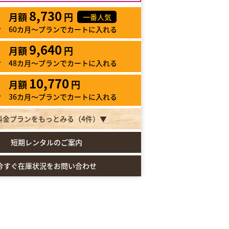
8,730
月額
円
一番人気
60カ月～プランでカートに入れる
9,640
月額
円
48カ月～プランでカートに入れる
10,770
月額
円
36カ月～プランでカートに入れる
料金プランをもっとみる（
4
件）▼
短期レンタルのご案内
今すぐ在庫状況をお問い合わせ