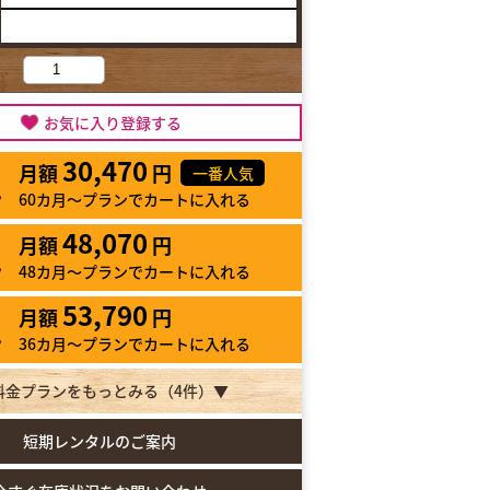
お気に入り登録する
30,470
月額
円
一番人気
60カ月～プランでカートに入れる
48,070
月額
円
48カ月～プランでカートに入れる
53,790
月額
円
36カ月～プランでカートに入れる
料金プランをもっとみる（
4
件）▼
短期レンタルのご案内