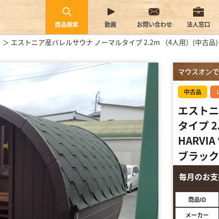
商品検索
動画
お問い合わせ
法人窓口
エストニア産バレルサウナ ノーマルタイプ 2.2m （4人用）(中古品)＋H
マウスオンで
中古品
エストニ
タイプ 2
HARVI
ブラック
毎月のお
商品ID
メーカー