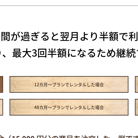
期間が過ぎると
翌月より半額で利
り、最大3回半額になるため
継続
12カ月～プラン
でレンタルした場合
48カ月～プラン
でレンタルした場合