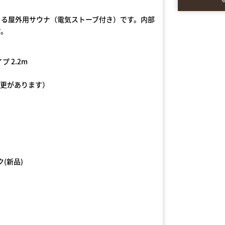
きる屋外用サウナ（電気ストーブ付き）です。内部
す。
 2.2m
変更があります）
ク(新品)