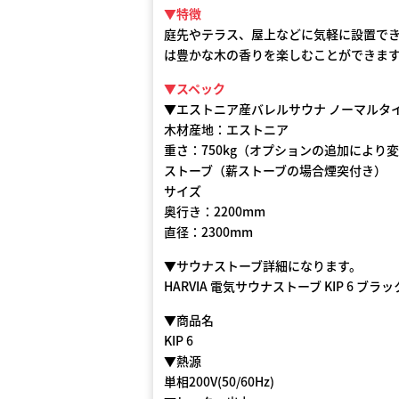
▼特徴
庭先やテラス、屋上などに気軽に設置で
は豊かな木の香りを楽しむことができま
▼スペック
▼エストニア産バレルサウナ ノーマルタイプ
木材産地：エストニア
重さ：750kg（オプションの追加により
ストーブ（薪ストーブの場合煙突付き）
サイズ
奥行き：2200mm
直径：2300mm
▼サウナストーブ詳細になります。
HARVIA 電気サウナストーブ KIP 6 ブラッ
▼商品名
KIP 6
▼熱源
単相200V(50/60Hz)