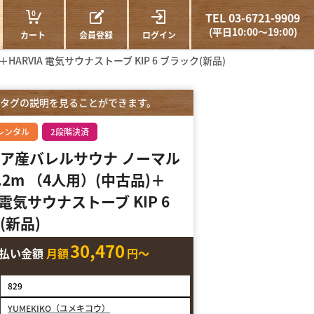
0
TEL 03-6721-9909
(平日10:00～19:00)
カート
会員登録
ログイン
ARVIA 電気サウナストーブ KIP 6 ブラック(新品)
タグの説明を見ることができます。
レンタル
2段階決済
ア産バレルサウナ ノーマル
.2m （4人用）(中古品)＋
A 電気サウナストーブ KIP 6
(新品)
30,470
支払い金額
月額
円～
829
YUMEKIKO（ユメキコウ）