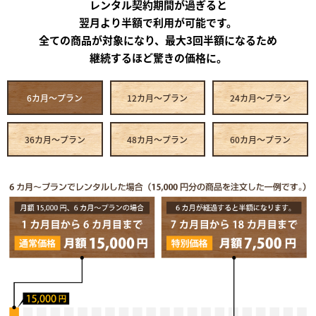
レンタル契約期間が過ぎると
翌月より半額で利用が可能です。
全ての商品が対象になり、最大3回半額になるため
継続するほど驚きの価格に。
6カ月～プラン
12カ月～プラン
24カ月～プラン
36カ月～プラン
48カ月～プラン
60カ月～プラン