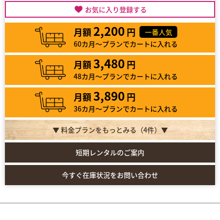
お気に入り登録する
2,200
月額
円
一番人気
60カ月～プランでカートに入れる
3,480
月額
円
48カ月～プランでカートに入れる
3,890
月額
円
36カ月～プランでカートに入れる
▼ 料金プランをもっとみる（
4
件）▼
短期レンタルのご案内
今すぐ在庫状況をお問い合わせ