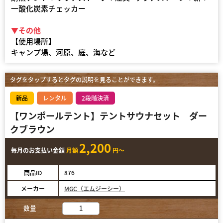
一酸化炭素チェッカー
▼その他
【使用場所】
キャンプ場、河原、庭、海など
タグをタップするとタグの説明を見ることができます。
新品
レンタル
2段階決済
【ワンポールテント】テントサウナセット ダー
クブラウン
2,200
毎月のお支払い金額
月額
円～
商品ID
876
メーカー
MGC（エムジーシー）
数量