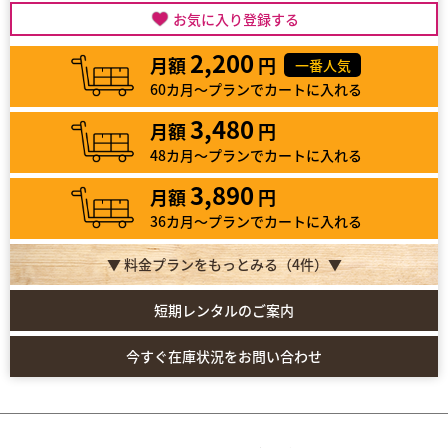
お気に入り登録する
2,200
月額
円
一番人気
60カ月～プランでカートに入れる
3,480
月額
円
48カ月～プランでカートに入れる
3,890
月額
円
36カ月～プランでカートに入れる
▼ 料金プランをもっとみる（
4
件）▼
短期レンタルのご案内
今すぐ在庫状況をお問い合わせ