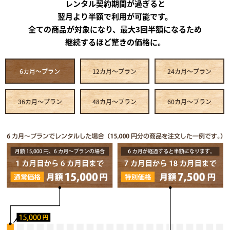
レンタル契約期間が過ぎると
翌月より半額で利用が可能です。
全ての商品が対象になり、最大3回半額になるため
継続するほど驚きの価格に。
6カ月～プラン
12カ月～プラン
24カ月～プラン
36カ月～プラン
48カ月～プラン
60カ月～プラン