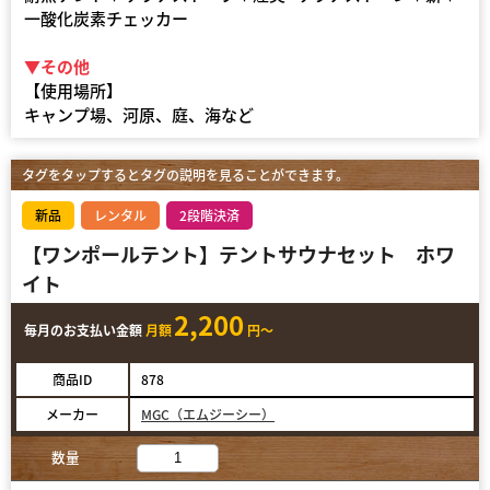
一酸化炭素チェッカー
▼その他
【使用場所】
キャンプ場、河原、庭、海など
タグをタップするとタグの説明を見ることができます。
新品
レンタル
2段階決済
【ワンポールテント】テントサウナセット ホワ
イト
2,200
毎月のお支払い金額
月額
円～
商品ID
878
メーカー
MGC（エムジーシー）
数量