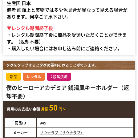
生産国 日本
備考 画面上と実物では多少色具合が異なって見える場合が
あります。何卒ご了承下さい。
▼レンタル期間終了後
・レンタル期間終了後に商品を受領いただくことができま
す。（返却不要）
・購入したい場合にはお申し込み前にご連絡ください。
タグをタップするとタグの説明を見ることができます。
新品
レンタル
2段階決済
僕のヒーローアカデミア 銭湯風キーホルダー（返
却不要）
50
毎月のお支払い金額
月額
円～
商品ID
945
メーカー
サウナラブ（サウナラブ）