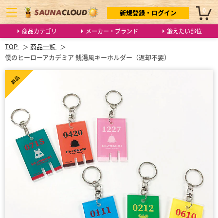
0
新規登録・ログイン
商品カテゴリ
メーカー・ブランド
鍛えたい部位
TOP
商品一覧
僕のヒーローアカデミア 銭湯風キーホルダー（返却不要）
新品