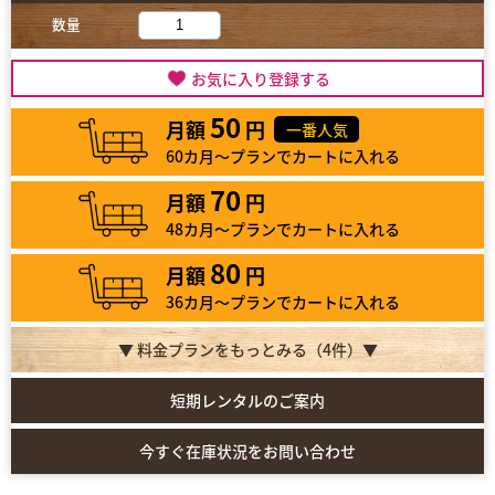
数量
お気に入り登録する
50
月額
円
一番人気
60カ月～プランでカートに入れる
70
月額
円
48カ月～プランでカートに入れる
80
月額
円
36カ月～プランでカートに入れる
▼ 料金プランをもっとみる（
4
件）▼
短期レンタルのご案内
今すぐ在庫状況をお問い合わせ