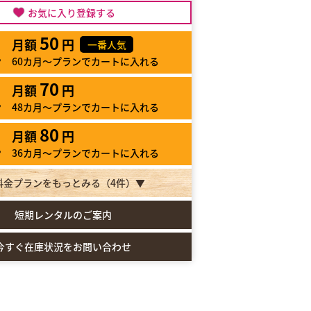
お気に入り登録する
50
月額
円
一番人気
60カ月～プランでカートに入れる
70
月額
円
48カ月～プランでカートに入れる
80
月額
円
36カ月～プランでカートに入れる
料金プランをもっとみる（
4
件）▼
短期レンタルのご案内
今すぐ在庫状況をお問い合わせ