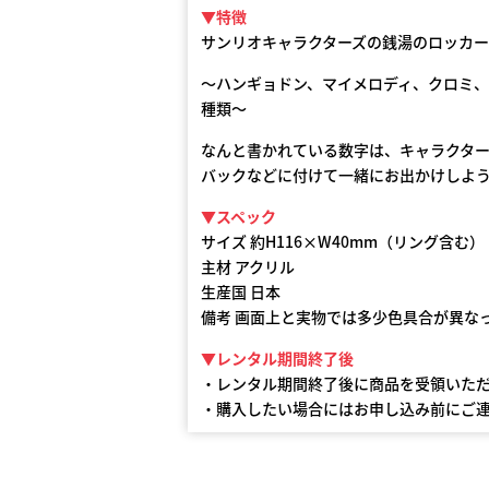
▼特徴
サンリオキャラクターズの銭湯のロッカ
～ハンギョドン、マイメロディ、クロミ
種類～
なんと書かれている数字は、キャラクタ
バックなどに付けて一緒にお出かけしよ
▼スペック
サイズ 約H116×W40mm（リング含む）
主材 アクリル
生産国 日本
備考 画面上と実物では多少色具合が異な
▼レンタル期間終了後
・レンタル期間終了後に商品を受領いた
・購入したい場合にはお申し込み前にご