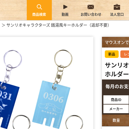
商品検索
動画
お問い合わせ
法人窓口
サンリオキャラクターズ 銭湯風キーホルダー（返却不要）
マウスオンで
新品
レ
サンリオ
ホルダー
毎月のお
商品ID
メーカー
数量