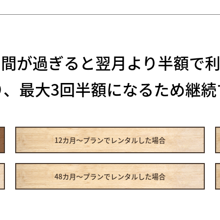
期間が過ぎると
翌月より半額で利
り、最大3回半額になるため
継続
12カ月～プラン
でレンタルした場合
48カ月～プラン
でレンタルした場合