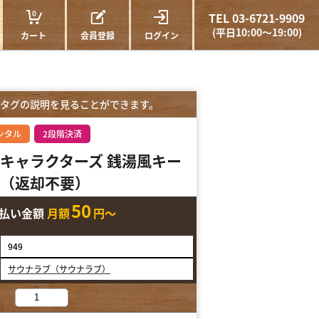
0
TEL 03-6721-9909
(平日10:00～19:00)
カート
会員登録
ログイン
タグの説明を見ることができます。
ンタル
2段階決済
キャラクターズ 銭湯風キー
（返却不要）
50
支払い金額
月額
円～
949
サウナラブ（サウナラブ）