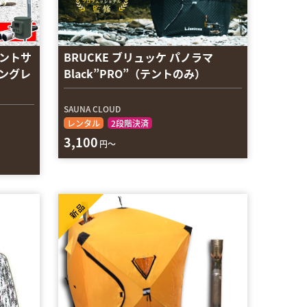
ントサ
BRUCKE ブリュッケ パノラマ
ングレ
Black”PRO”（テントのみ）
SAUNA CLOUD
レンタル
2段階決済
3,100
円～
新品