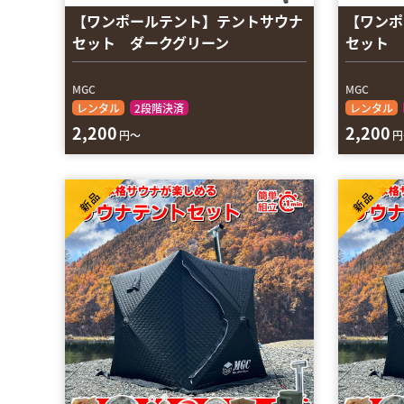
【ワンポールテント】テントサウナ
【ワンポ
セット ダークグリーン
セット 
MGC
MGC
レンタル
2段階決済
レンタル
2,200
2,200
円～
円
新品
新品