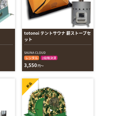
totonoi テントサウナ 薪ストーブセ
ット
SAUNA CLOUD
レンタル
2段階決済
3,550
円～
新品