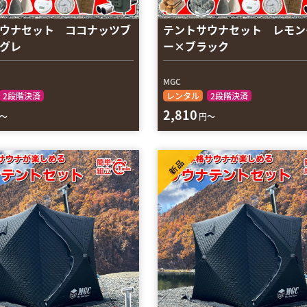
ウナセット ココナッツブ
テントサウナセット レモン
グレ
ー×ブラック
MGC
2段階決済
レンタル
2段階決済
2,810
～
円～
新品