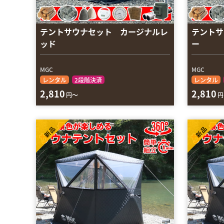
テントサウナセット カージナルレ
テントサ
ッド
ー
MGC
MGC
レンタル
2段階決済
レンタル
2,810
2,810
円～
円
新品
新品