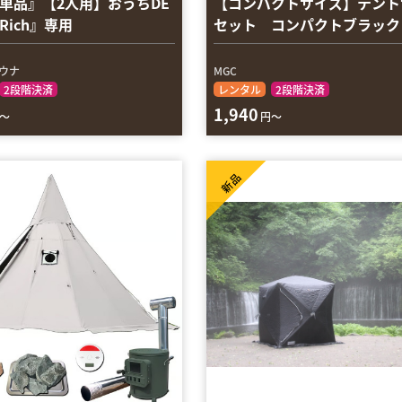
単品』【2人用】おうちDE
【コンパクトサイズ】テント
Rich』専用
セット コンパクトブラック
サウナ
MGC
2段階決済
レンタル
2段階決済
1,940
～
円～
新品