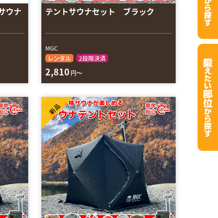
アサウナ
テントサウナセット ブラック
MGC
レンタル
2段階決済
2,810
円～
新品