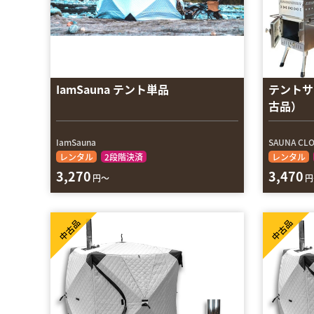
IamSauna テント単品
テントサウ
古品）
IamSauna
SAUNA CL
レンタル
2段階決済
レンタル
3,270
3,470
円～
円
中古品
中古品