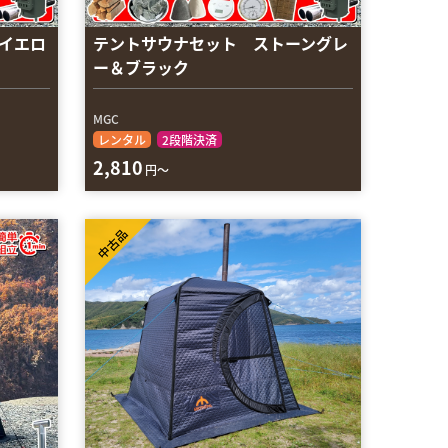
イエロ
テントサウナセット ストーングレ
ー＆ブラック
MGC
レンタル
2段階決済
2,810
円～
中古品