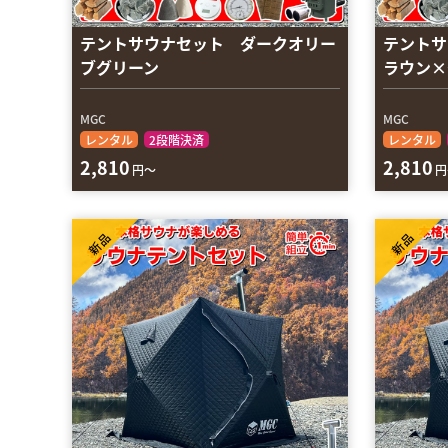
テントサウナセット ダークオリー
テントサ
ブグリーン
ラウン×
MGC
MGC
レンタル
2段階決済
レンタル
2,810
2,810
円～
円
新品
新品