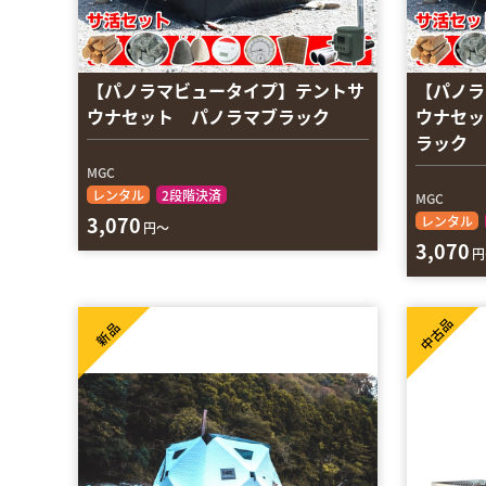
【パノラマビュータイプ】テントサ
【パノラ
ウナセット パノラマブラック
ウナセッ
ラック
MGC
レンタル
2段階決済
MGC
3,070
レンタル
円～
3,070
円
中古品
新品