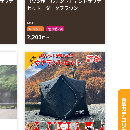
サウナ
【ワンポールテント】テントサウナ
セット ダークブラウン
MGC
レンタル
2段階決済
2,200
円～
新品