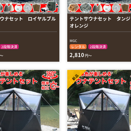
ウナセット ロイヤルブル
テントサウナセット タンジ
オレンジ
MGC
2段階決済
レンタル
2段階決済
2,810
～
円～
新品