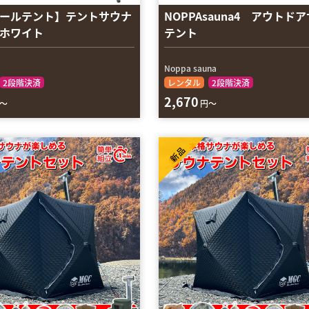
ールテント】テントサウナ
NOPPAsauna4 アウトド
ホワイト
テント
Noppa sauna
2段階決済
レンタル
2段階決済
2,670
～
円～
新品