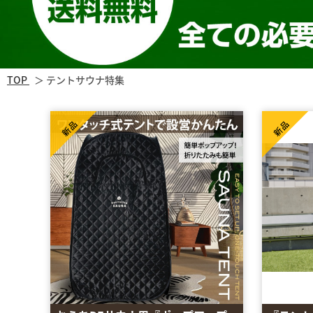
TOP
テントサウナ特集
新品
新品