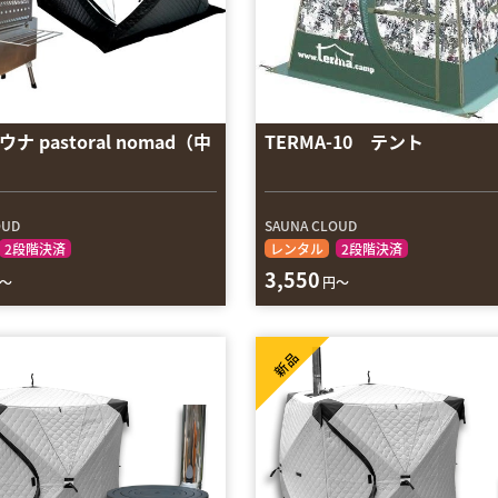
ナ pastoral nomad（中
TERMA-10 テント
OUD
SAUNA CLOUD
2段階決済
レンタル
2段階決済
3,550
～
円～
新品