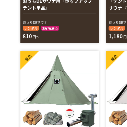
おうちDEサウナ用『ポップアップ
『テント
テント単品』
サウナ『
おうちDEサウナ
おうちDE
レンタル
2段階決済
レンタル
810
1,180
円～
円
新品
新品