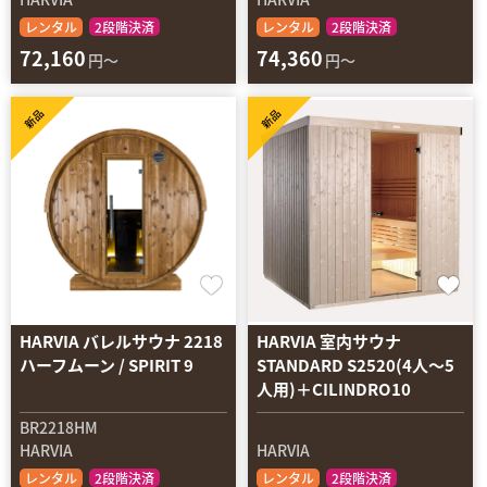
レンタル
2段階決済
レンタル
2段階決済
72,160
74,360
円～
円～
新品
新品
HARVIA バレルサウナ 2218
HARVIA 室内サウナ
ハーフムーン / SPIRIT 9
STANDARD S2520(4人～5
人用)＋CILINDRO10
BR2218HM
HARVIA
HARVIA
レンタル
2段階決済
レンタル
2段階決済