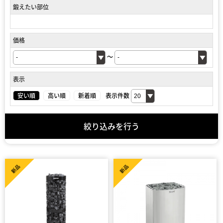
鍛えたい部位
価格
～
表示
安い順
高い順
新着順
表示件数
絞り込みを行う
新品
新品