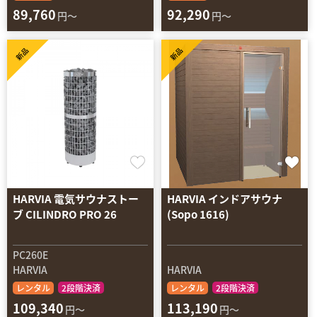
89,760
92,290
円～
円～
新品
新品
HARVIA 電気サウナストー
HARVIA インドアサウナ
ブ CILINDRO PRO 26
(Sopo 1616)
PC260E
HARVIA
HARVIA
レンタル
2段階決済
レンタル
2段階決済
109,340
113,190
円～
円～