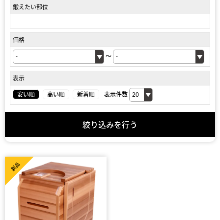
鍛えたい部位
価格
～
表示
安い順
高い順
新着順
表示件数
絞り込みを行う
新品