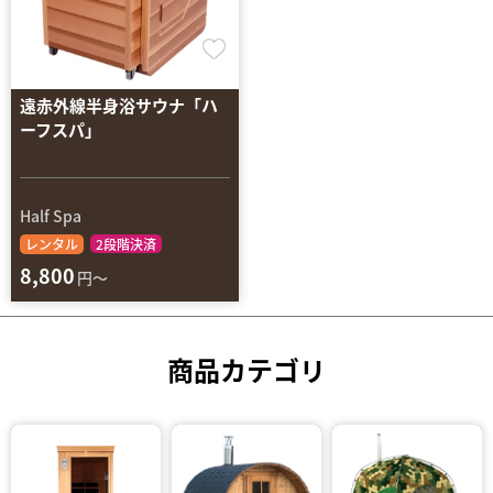
遠赤外線半身浴サウナ「ハ
ーフスパ」
Half Spa
レンタル
2段階決済
8,800
円～
商品カテゴリ