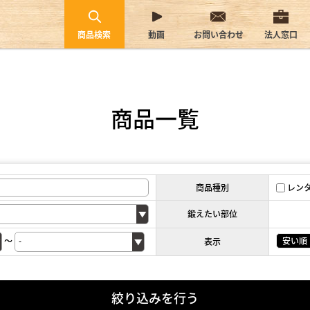
商品検索
動画
お問い合わせ
法人窓口
商品一覧
商品種別
レン
鍛えたい部位
～
安い順
表示
絞り込みを行う