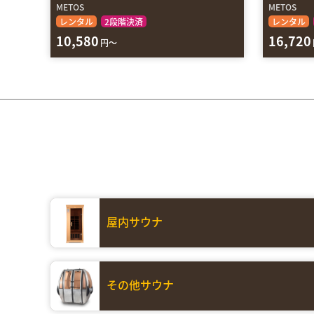
METOS
METOS
レンタル
2段階決済
レンタル
10,580
16,720
円～
屋内サウナ
その他サウナ