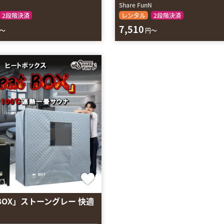
N
Share FunN
2段階決済
レンタル
2段階決済
7,510
～
円～
 BOX」ストーングレー 快適