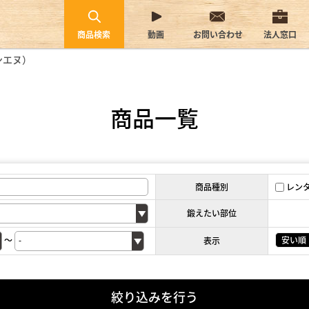
商品検索
動画
お問い合わせ
法人窓口
ァンエヌ）
商品一覧
商品種別
レン
鍛えたい部位
～
安い順
表示
絞り込みを行う