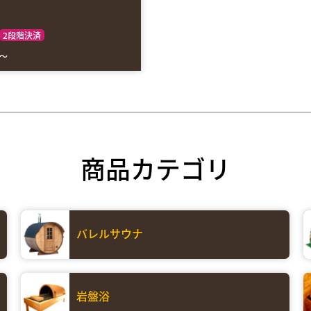
N
2段階決済
～
商品カテゴリ
バレルサウナ
岩盤浴