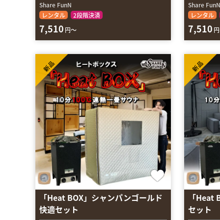
Share FunN
Share Fun
レンタル
2段階決済
レンタル
7,510
7,510
円～
円
新品
新品
「Heat BOX」シャンパンゴールド
「Heat
快適セット
セット