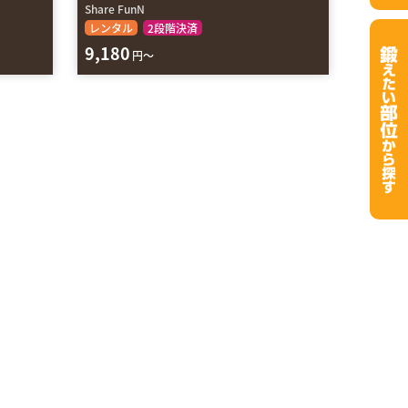
Share FunN
レンタル
2段階決済
9,180
円～