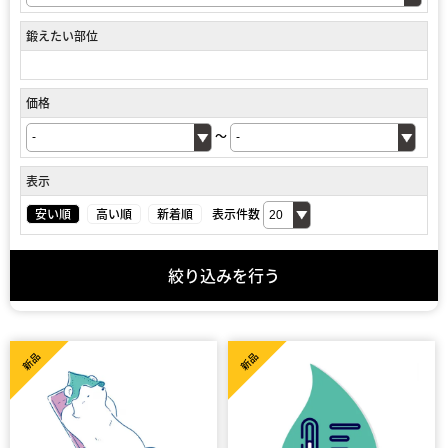
鍛えたい部位
価格
～
表示
安い順
高い順
新着順
表示件数
絞り込みを行う
新品
新品