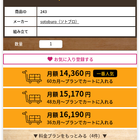
商品ID
243
メーカー
sotoburo（ソトブロ）
組み立て
数量
お気に入り登録する
14,360
月額
円
一番人気
60カ月～プランでカートに入れる
15,170
月額
円
48カ月～プランでカートに入れる
16,190
月額
円
36カ月～プランでカートに入れる
▼ 料金プランをもっとみる（
4
件）▼