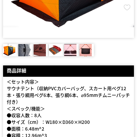
商品詳細
＜セット内容＞
サウナテント（収納PVCカバーバッグ、スカート用ペグ12
本・張り綱用ペグ6本、張り綱6本、⌀95mmチムニーパッチ
付き）
＜スペック/機能＞
●収容人数：8人
●サイズ（cm）：W180×D360×H200
●面積：6.48m^2
●容積：12.96m^3