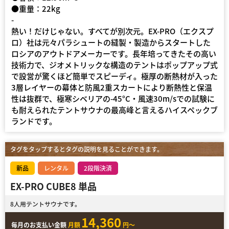
●重量：22kg
-
熱い！だけじゃない。すべてが別次元。EX-PRO（エクスプ
ロ）社は元々パラシュートの縫製・製造からスタートした
ロシアのアウトドアメーカーです。長年培ってきたその高い
技術力で、ジオメトリックな構造のテントはポップアップ式
で設営が驚くほど簡単でスピーディ。極厚の断熱材が入った
3層レイヤーの幕体と防風2重スカートにより断熱性と保温
性は抜群で、極寒シベリアの-45°C・風速30m/sでの試験に
も耐えられたテントサウナの最高峰と言えるハイスペックブ
ランドです。
タグをタップするとタグの説明を見ることができます。
新品
レンタル
2段階決済
EX-PRO CUBE8 単品
8人用テントサウナです。
14,360
毎月のお支払い金額
月額
円～