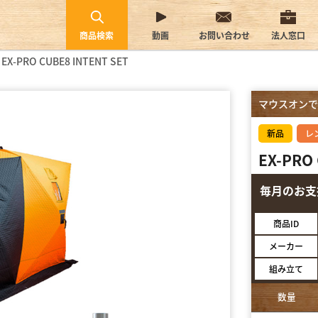
商品検索
動画
お問い合わせ
法人窓口
EX-PRO CUBE8 INTENT SET
マウスオンで
新品
レ
EX-PRO
毎月のお
商品ID
メーカー
組み立て
数量