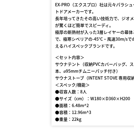
EX-PRO（エクスプロ）社は元々パラ
トドアメーカーです。
長年培ってきたその高い技術力で、ジオ
が驚くほど簡単でスピーディ。
極厚の断熱材が入った3層レイヤーの幕体
で、極寒シベリアの-45°C・風速30m/
えるハイスペックブランドです。
＜セット内容＞
サウナテント（収納PVCカバーバッグ、ス
本、⌀95mmチムニーパッチ付き）
サウナストーブ（INTENT STOVE 専用
＜スペック/機能＞
●収容人数：8人
●サイズ（cm）：W180×D360×H200
●面積：6.48m^2
●容積：12.96m^3
●重量：22kg