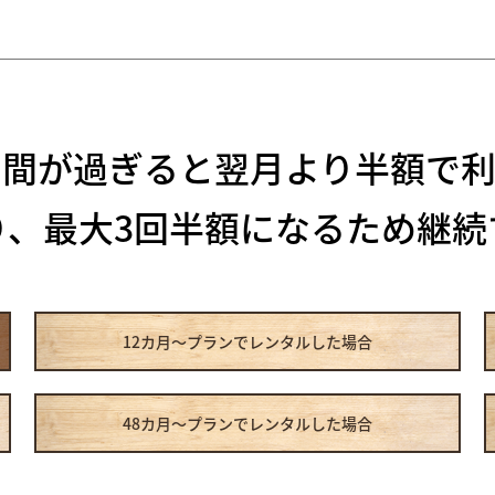
期間が過ぎると
翌月より半額で利
り、最大3回半額になるため
継続
12カ月～プラン
でレンタルした場合
48カ月～プラン
でレンタルした場合