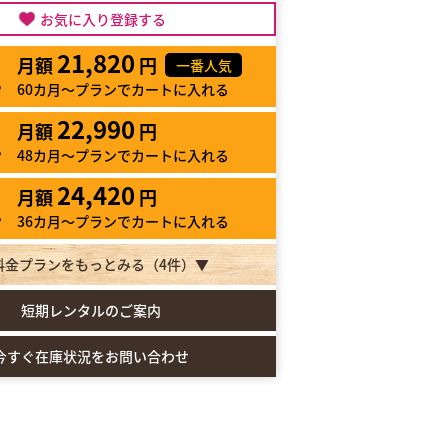
お気に入り登録する
21,820
月額
円
一番人気
60カ月～プランでカートに入れる
22,990
月額
円
48カ月～プランでカートに入れる
24,420
月額
円
36カ月～プランでカートに入れる
料金プランをもっとみる（
4
件）▼
短期レンタルのご案内
今すぐ在庫状況をお問い合わせ