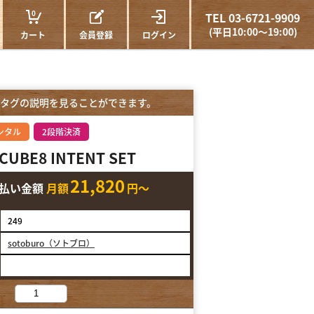
0
TEL 03-6721-9909
(平日10:00～19:00)
カート
会員登録
ログイン
タグの説明を見ることができます。
ンタル
2段階決済
 CUBE8 INTENT SET
21,820
支払い金額
月額
円～
249
sotoburo（ソトブロ）