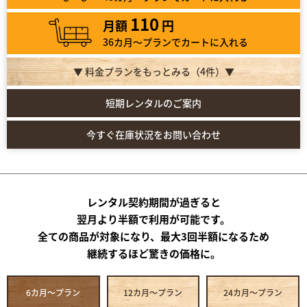
110
月額
円
36カ月～プランでカートに入れる
▼ 料金プランをもっとみる（
4
件）▼
短期レンタルのご案内
今すぐ在庫状況をお問い合わせ
レンタル契約期間が過ぎると
翌月より半額で利用が可能です。
全ての商品が対象になり、最大3回半額になるため
継続するほど驚きの価格に。
6カ月～プラン
12カ月～プラン
24カ月～プラン