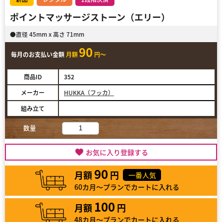
ポイントマッサージストーン（エリー）
●直径 45mm x 高さ 71mm
90
毎月のお支払い金額
月額
円～
商品ID
352
メーカー
HUKKA（フッカ）
組み立て
数量
お気に入り登録する
90
月額
円
一番人気
60カ月～プランでカートに入れる
100
月額
円
48カ月～プランでカートに入れる