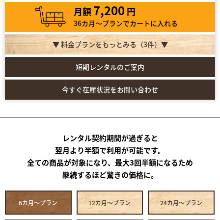
7,200
月額
円
36カ月～プランでカートに入れる
▼ 料金プランをもっとみる（
3
件）▼
短期レンタルのご案内
今すぐ在庫状況をお問い合わせ
レンタル契約期間が過ぎると
翌月より半額で利用が可能です。
全ての商品が対象になり、最大3回半額になるため
継続するほど驚きの価格に。
6カ月～プラン
12カ月～プラン
24カ月～プラン