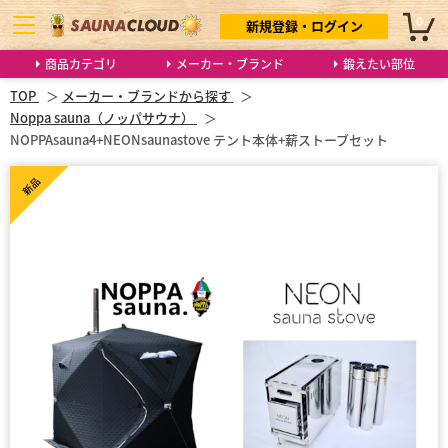
0
新規登録・ログイン
商品カテゴリ
メーカー・ブランド
鍛えたい部位
TOP
メーカー・ブランドから探す
Noppa sauna（ノッパサウナ）
NOPPAsauna4+NEONsaunastove テント本体+薪ストーブセット
新品