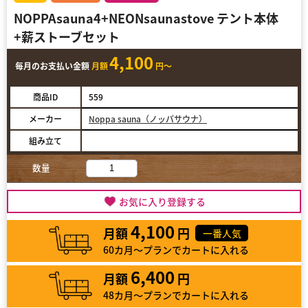
NOPPAsauna4+NEONsaunastove テント本体
+薪ストーブセット
4,100
毎月のお支払い金額
月額
円～
商品ID
559
メーカー
Noppa sauna（ノッパサウナ）
組み立て
数量
お気に入り登録する
4,100
月額
円
一番人気
60カ月～プランでカートに入れる
6,400
月額
円
48カ月～プランでカートに入れる