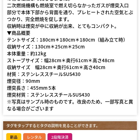
二次燃焼機構も燃焼室で燃え切らなかったガスが煙突入口
部分で本体下部から背面を通り、プレヒートされた空気とぶ
つかり、完全燃焼を促します。
収納時は煙突が中に収納が出来、とてもコンパクト。
▼商品概要
テントサイズ：180cm＊180cm＊180cm（組み立て時）
収納サイズ：130cm＊25cm＊25cm
本体重量：約12kg
ストーブサイズ：幅28cm＊奥行61cm＊高さ48cm
収納サイズ 幅28cm＊奥行61cm＊高さ40cm
材質：ステンレススチールSUS430
煙突径：90mm
煙突長さ：455mm 5本
煙突材質：ステンレススチールSUS430
※写真はサンプル時のものです。改良のため、一部写真と異
なる場合がございます
タグをタップするとタグの説明を見ることができます。
新品
レンタル
2段階決済