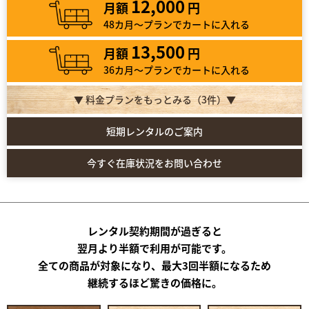
12,000
月額
円
48カ月～プランでカートに入れる
13,500
月額
円
36カ月～プランでカートに入れる
▼ 料金プランをもっとみる（
3
件）▼
短期レンタルのご案内
今すぐ在庫状況をお問い合わせ
レンタル契約期間が過ぎると
翌月より半額で利用が可能です。
全ての商品が対象になり、最大3回半額になるため
継続するほど驚きの価格に。