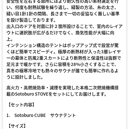
安全性を左右する箇所にはより耐久性の高い素材選定を行
い、何度も耐熱試験を繰り返し、縫製の方法、糸の太さ、
縫い目1針1針の間隔、長さまで一切の妥協なく厳しい基準
を設け製造しております。
出入口のドアを対面に計２箇所設けることで、室内のレイア
ウトに選択肢が広がるだけでなく、換気性能が大幅に向
上。
インテンション構造のテントはポップアップ式で設営が驚
くほど簡単でスピーディ。極厚の断熱材が入った3層レイヤ
ーの幕体と防風2重スカートにより断熱性と保温性は抜群で
足元まで暖かです。さらに容積を28%小さくすることで、
真冬の極寒冷地でも熱々のサウナが誰でも簡単に作れるよ
うに設計しました。
高火力・高燃焼効率・減煙を実現した本格二次燃焼機構搭
載のSotoburo STOVEをセットにしてお届けします。
【セット内容】
1. Sotoburo CUBE サウナテント
【サイズ】