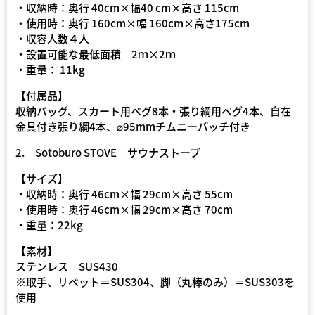
・収納時：奥行 40cm×幅40 cm×高さ 115cm
・使用時：奥行 160cm×幅 160cm×高さ175cm
・収容人数４人
・設置可能な最低面積 2ｍ×2ｍ
・重量： 11kg
【付属品】
収納バッグ、スカート用ペグ8本・張り綱用ペグ4本、自在
金具付き張り綱4本、⌀95mmチムニーパッチ付き
2. Sotoburo STOVE サウナストーブ
【サイズ】
・収納時：奥行 46cm×幅 29cm×高さ 55cm
・使用時：奥行 46cm×幅 29cm×高さ 70cm
・重量：22kg
【素材】
ステンレス SUS430
※取手、リベット＝SUS304、脚（丸棒のみ）＝SUS303を
使用