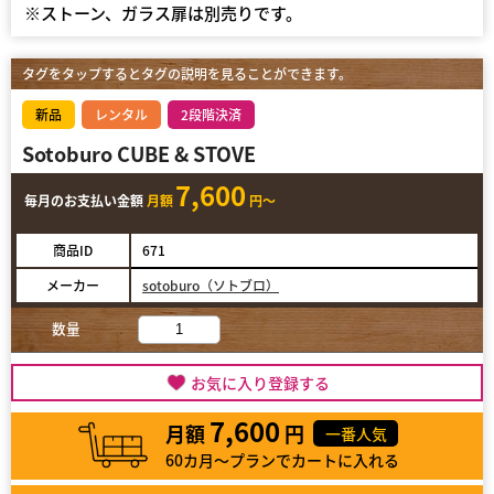
※ストーン、ガラス扉は別売りです。
タグをタップするとタグの説明を見ることができます。
新品
レンタル
2段階決済
Sotoburo CUBE & STOVE
7,600
毎月のお支払い金額
月額
円～
商品ID
671
メーカー
sotoburo（ソトブロ）
数量
お気に入り登録する
7,600
月額
円
一番人気
60カ月～プランでカートに入れる